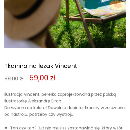
Tkanina na leżak Vincent
Pierwotna
Aktualna
59,00
zł
99,00
zł
cena
cena
Ilustracja Vincent, perełka zaprojektowana przez polską
wynosiła:
wynosi:
ilustratorkę Aleksandrę Birch.
Do wyboru do koloru! Dowolnie dobieraj tkaniny w zależności
99,00 zł.
59,00 zł.
od nastroju, potrzeby czy wystroju.
Ten czy ten? Już nie musisz zastanawiać się, który wzór