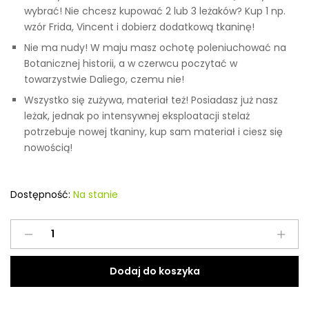
wybrać! Nie chcesz kupować 2 lub 3 leżaków? Kup 1 np.
wzór Frida, Vincent i dobierz dodatkową tkaninę!
Nie ma nudy! W maju masz ochotę poleniuchować na
Botanicznej historii, a w czerwcu poczytać w
towarzystwie Daliego, czemu nie!
Wszystko się zużywa, materiał też! Posiadasz już nasz
leżak, jednak po intensywnej eksploatacji stelaż
potrzebuje nowej tkaniny, kup sam materiał i ciesz się
nowością!
Dostępność:
Na stanie
Tkanina
na
leżak
Dodaj do koszyka
Vincent
quantity