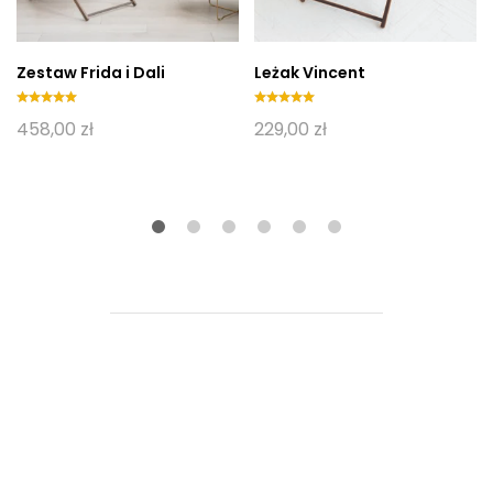
Zestaw Frida i Dali
Leżak Vincent
Oceniony
Oceniony
458,00
zł
229,00
zł
5.00
5.00
na 5.
na 5.