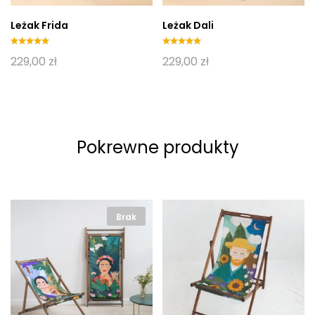
Leżak Frida
Leżak Dali
Oceniony
Oceniony
229,00
zł
229,00
zł
5.00
5.00
na 5.
na 5.
Pokrewne produkty
Brak