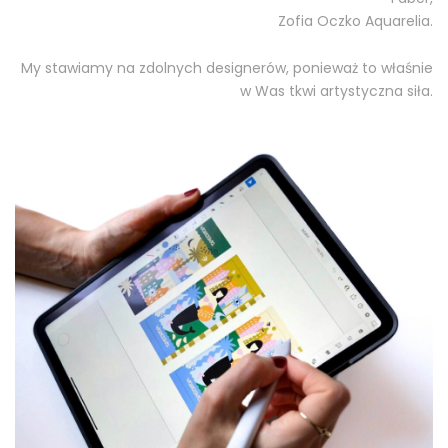
Zofia Oczko Aquarelia.
My stawiamy na zdolnych designerów, ponieważ to właśnie
w Was tkwi artystyczna siła.