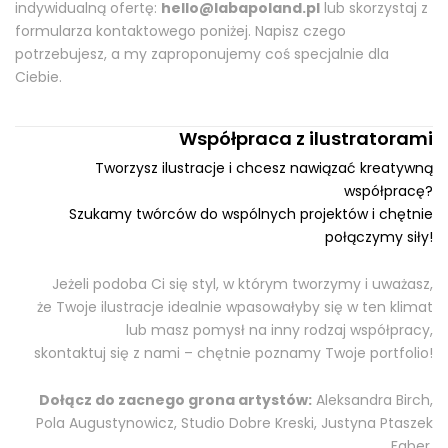
indywidualną ofertę:
hello@labapoland.pl
lub skorzystaj z
Zgarnij 5% rabatu na swoje pierwsze zakupy i stań się #labafan!
formularza kontaktowego poniżej. Napisz czego
potrzebujesz, a my zaproponujemy coś specjalnie dla
Ciebie.
ZAPISZ SIĘ
Współpraca z ilustratorami
Chcę zapisać się do newslettera i akceptuję
Tworzysz ilustracje i chcesz nawiązać kreatywną
regulamin sklepu.
współpracę?
Szukamy twórców do wspólnych projektów i chętnie
połączymy siły!
Jeżeli podoba Ci się styl, w którym tworzymy i uważasz,
że Twoje ilustracje idealnie wpasowałyby się w ten klimat
lub masz pomysł na inny rodzaj współpracy,
skontaktuj się z nami – chętnie poznamy Twoje portfolio!
Dołącz do zacnego grona artystów:
Aleksandra Birch,
Pola Augustynowicz, Studio Dobre Kreski, Justyna Ptaszek
Faber,