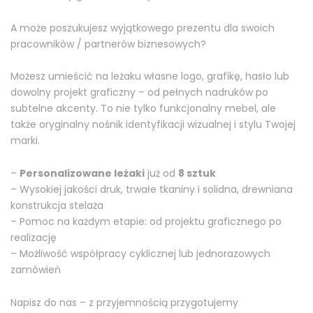
A może poszukujesz wyjątkowego prezentu dla swoich
pracowników / partnerów biznesowych?
Możesz umieścić na leżaku własne logo, grafikę, hasło lub
dowolny projekt graficzny – od pełnych nadruków po
subtelne akcenty. To nie tylko funkcjonalny mebel, ale
także oryginalny nośnik identyfikacji wizualnej i stylu Twojej
marki.
–
Personalizowane leżaki
już od
8 sztuk
– Wysokiej jakości druk, trwałe tkaniny i solidna, drewniana
konstrukcja stelaża
– Pomoc na każdym etapie: od projektu graficznego po
realizację
– Możliwość współpracy cyklicznej lub jednorazowych
zamówień
Zapisz się do
newslettera!
Napisz do nas – z przyjemnością przygotujemy