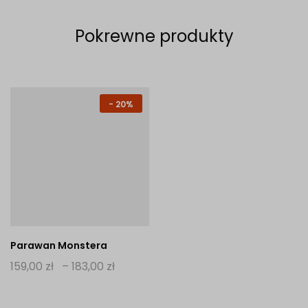
Pokrewne produkty
-
20%
Parawan Monstera
Zakres
159,00
zł
–
183,00
zł
cen:
Ten
od
produkt
159,00 zł