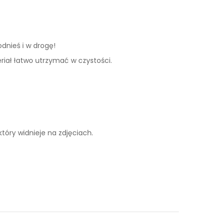
odnieś i w drogę!
riał łatwo utrzymać w czystości.
tóry widnieje na zdjęciach.