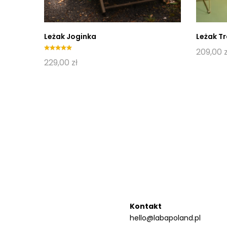
Leżak Joginka
Leżak Tr
209,00
z
Oceniony
229,00
zł
5.00
na 5.
Kontakt
hello@labapoland.pl