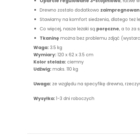
Oparcie regulowane 3-stopniowo
, łatwe 
Drewno zostało dodatkowo
zaimpregnowan
Stawiamy na komfort siedzenia, dlatego też 
Co więcej, nasze leżaki są
poręczne
, a to za
Tkaninę
można bez problemu zdjąć (wystarcz
Waga:
3.5 kg
Wymiary:
120 x 62 x 3.5 cm
Kolor stelaża:
ciemny
Udźwig:
maks. 110 kg
Uwaga:
ze względu na specyfikę drewna, rzeczywi
Wysyłka:
1-3 dni roboczych