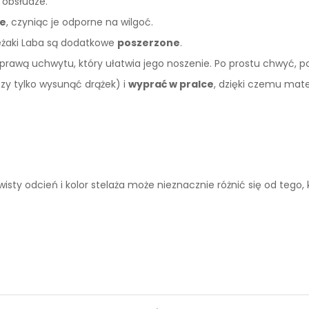
w obsłudze.
e
, czyniąc je odporne na wilgoć.
leżaki Laba są dodatkowe
poszerzone
.
 sprawą uchwytu, który ułatwia jego noszenie. Po prostu chwyć, p
y tylko wysunąć drążek) i
wyprać w pralce
, dzięki czemu mate
sty odcień i kolor stelaża może nieznacznie różnić się od tego, k