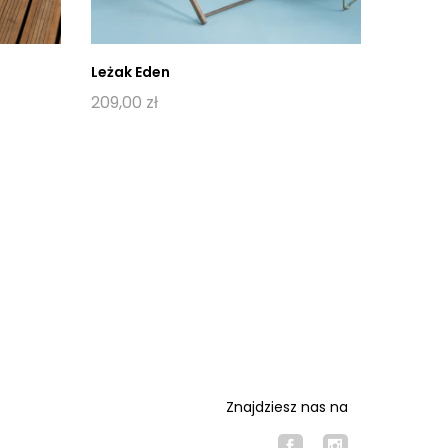
Leżak Eden
Leżak 
209,00
zł
Oceniony
229,00
5.00
na 5.
Znajdziesz nas na