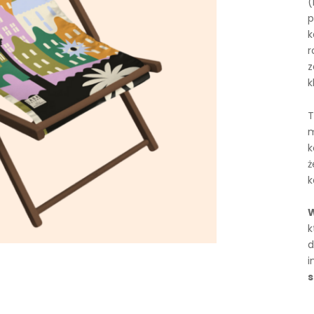
(
p
k
r
z
k
T
m
k
ż
k
W
k
d
i
s