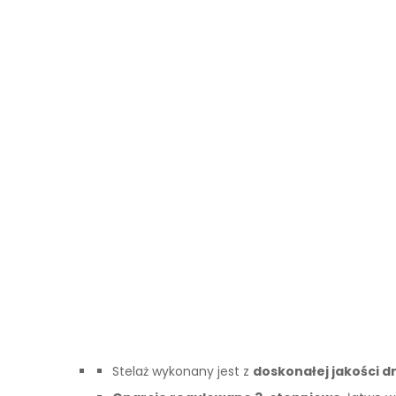
Stelaż wykonany jest z
doskonałej jakości 