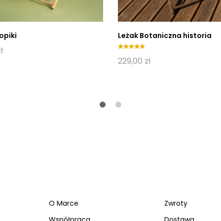
opiki
Leżak Botaniczna historia
ł
Oceniony
229,00
zł
5.00
na 5.
O Marce
Zwroty
Współpraca
Dostawa