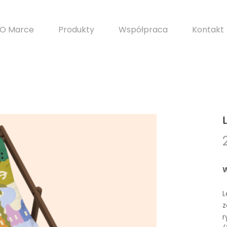
O Marce
Produkty
Współpraca
Kontakt
L
z
r