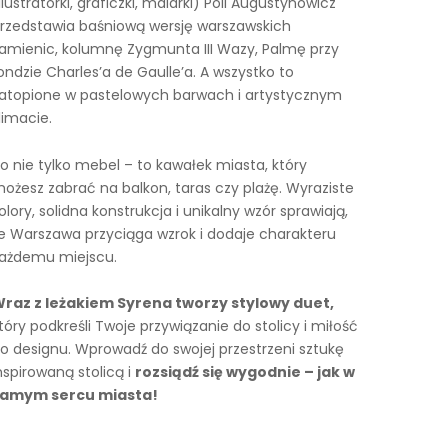
ilustratorki, graficzki, malarki) Poli Augustynowicz
rzedstawia baśniową wersję warszawskich
amienic, kolumnę Zygmunta III Wazy, Palmę przy
ondzie Charles’a de Gaulle’a. A wszystko to
atopione w pastelowych barwach i artystycznym
limacie.
o nie tylko mebel – to kawałek miasta, który
ożesz zabrać na balkon, taras czy plażę. Wyraziste
olory, solidna konstrukcja i unikalny wzór sprawiają,
e Warszawa przyciąga wzrok i dodaje charakteru
ażdemu miejscu.
raz z leżakiem Syrena tworzy stylowy duet,
tóry podkreśli Twoje przywiązanie do stolicy i miłość
o designu. Wprowadź do swojej przestrzeni sztukę
nspirowaną stolicą i
rozsiądź się wygodnie – jak w
amym sercu miasta!