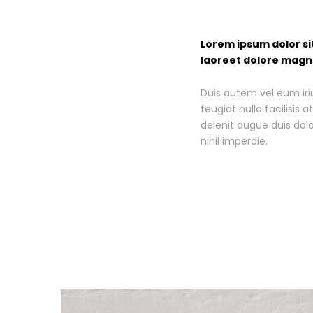
Lorem ipsum dolor si
laoreet dolore magna
Duis autem vel eum iriu
feugiat nulla facilisis
delenit augue duis dolo
nihil imperdie.