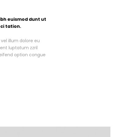
ibh euismod dunt ut
i tation.
vel illum dolore eu
sent luptatum zzril
eleifend option congue