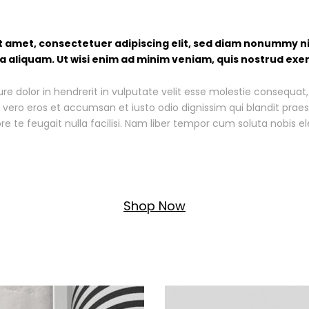
t amet, consectetuer adipiscing elit, sed diam nonummy n
 aliquam. Ut wisi enim ad minim veniam, quis nostrud exerc
re dolor in hendrerit in vulputate velit esse molestie consequat, 
 at vero eros et accumsan et iusto odio dignissim qui blandit prae
re te feugait nulla facilisi. Nam liber tempor cum soluta nobis 
Shop Now