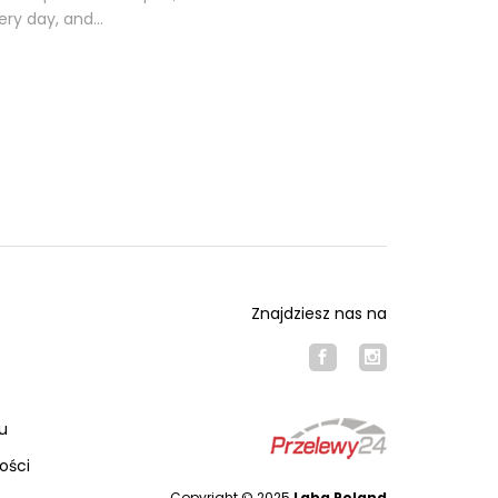
ery day, and…
Znajdziesz nas na
u
ości
Copyright © 2025
Laba Poland