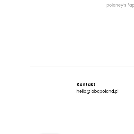
poieney’s fa
Kontakt
hello@labapoland.pl