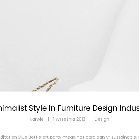
imalist Style In Furniture Design Indu
Karwie
1 Września 2013
Design
ditation Blue Bottle art party meggings cardigan yr sustainable