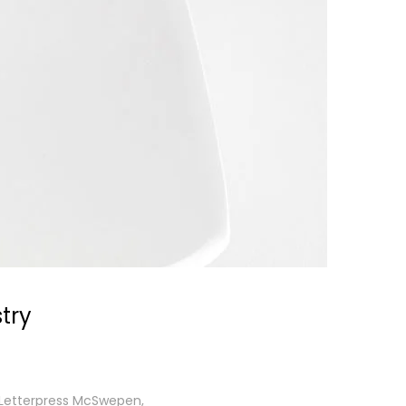
stry
. Letterpress McSwepen,