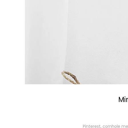
Min
Pinterest, cornhole me