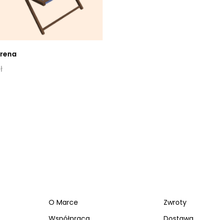
yrena
ł
O Marce
Zwroty
Współpraca
Dostawa